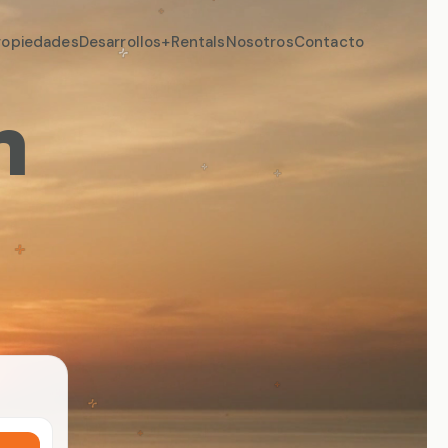
ropiedades
Desarrollos
+Rentals
Nosotros
Contacto
n