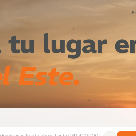
P
 tu lugar e
l Este.