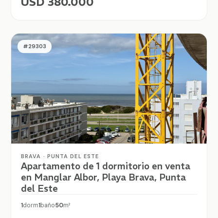
USD 380.000
#29303
BRAVA · PUNTA DEL ESTE
Apartamento de 1 dormitorio en venta
en Manglar Albor, Playa Brava, Punta
del Este
1
dorm
1
baño
50
m²