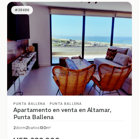
#28486
PUNTA BALLENA · PUNTA BALLENA
Apartamento en venta en Altamar,
Punta Ballena
2
dorm
2
baños
130
m²