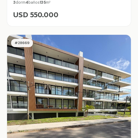
3
dorm
4
baños
135
m²
USD 550.000
#28669