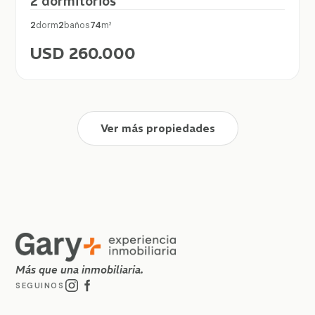
2 dormitorios
2
dorm
2
baños
74
m²
USD 260.000
Ver más propiedades
Más que una inmobiliaria.
SEGUINOS