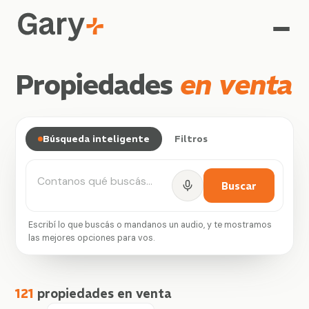
P
r
o
p
i
e
d
a
d
e
s
e
n
v
e
n
t
a
Búsqueda inteligente
Filtros
Buscar
Escribí lo que buscás o mandanos un audio, y te mostramos
las mejores opciones para vos.
121
propiedades en venta